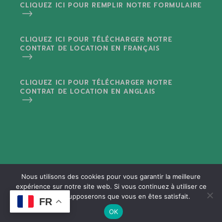
CLIQUEZ ICI POUR REMPLIR NOTRE FORMULAIRE
CLIQUEZ ICI POUR TÉLÉCHARGER NOTRE
CONTRAT DE LOCATION EN FRANÇAIS
CLIQUEZ ICI POUR TÉLÉCHARGER NOTRE
CONTRAT DE LOCATION EN ANGLAIS
Nous utilisons des cookies pour vous garantir la meilleure
Mentions Légales
I
Sitemap
expérience sur notre site web. Si vous continuez à utiliser ce
site, nous supposerons que vous en êtes satisfait.
FR
© 2025
Copyright by
Karakter Ltd
, All Rights
OK
Reserved –
Created with fun and love