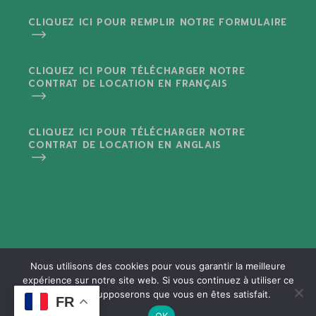
CLIQUEZ ICI POUR REMPLIR NOTRE FORMULAIRE
CLIQUEZ ICI POUR TÉLÉCHARGER NOTRE
CONTRAT DE LOCATION EN FRANÇAIS
CLIQUEZ ICI POUR TÉLÉCHARGER NOTRE
CONTRAT DE LOCATION EN ANGLAIS
Nous utilisons des cookies pour vous garantir la meilleure
Mentions Légales
I
Sitemap
expérience sur notre site web. Si vous continuez à utiliser ce
site, nous supposerons que vous en êtes satisfait.
FR
© 2025
Copyright by
Karakter Ltd
, All Rights
OK